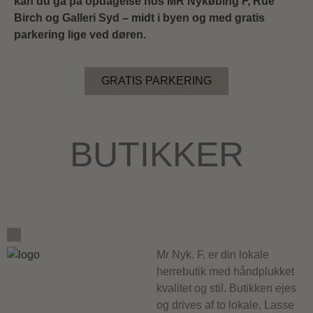
kan du gå på opdagelse hos MR Nykøbing F, Rue
Birch og Galleri Syd – midt i byen og med gratis
parkering lige ved døren.
GRATIS PARKERING
BUTIKKER
Mr Nyk. F. er din lokale
herrebutik med håndplukket
kvalitet og stil. Butikken ejes
og drives af to lokale, Lasse