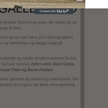
GALLERI SYD
risk kant. Kunst er en gave, der skiller sig ud
nge år frem.
l kunst og har især fokus på CoBrA-gruppens
er og stilretninger og lægger vægt på
fra kendte og mindre kendte kunstnere fra ind-
eri Syd kan nævnes
Jytte Loehr, Berit Grube,
 Jesper Palm og Bente Adolph
.
 farver, hjemmet og unikke ting med historie. Det
spiration til en gave, der føles mere personlig