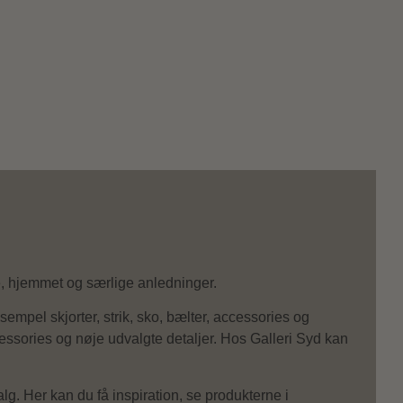
e, hjemmet og særlige anledninger.
mpel skjorter, strik, sko, bælter, accessories og
essories og nøje udvalgte detaljer. Hos Galleri Syd kan
g. Her kan du få inspiration, se produkterne i