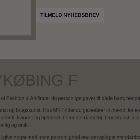
TILMELD NYHEDSBREV
YKØBING F
f Fashion & Art finder du personlige gaver til både ham, hend
nst og brugskunst. Hos MR finder du gaveidéer til mænd, for ekse
idéer til kvinder og hjemmet, herunder dametøj, brugskunst, acc
nlig og unik.
vil give noget med mere personlighed end det oplagte standardval