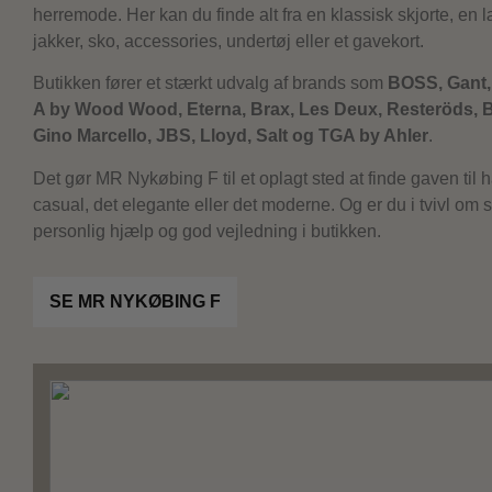
herremode. Her kan du finde alt fra en klassisk skjorte, en l
jakker, sko, accessories, undertøj eller et gavekort.
Butikken fører et stærkt udvalg af brands som
BOSS, Gant,
A by Wood Wood, Eterna, Brax, Les Deux, Resteröds, Bl
Gino Marcello, JBS, Lloyd, Salt og TGA by Ahler
.
Det gør MR Nykøbing F til et oplagt sted at finde gaven til h
casual, det elegante eller det moderne. Og er du i tvivl om st
personlig hjælp og god vejledning i butikken.
SE MR NYKØBING F