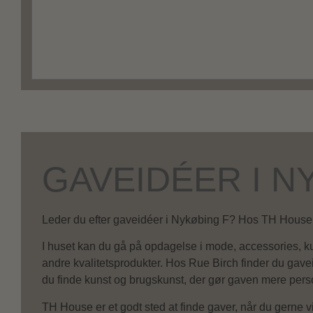
GAVEIDÉER I N
Leder du efter gaveidéer i Nykøbing F? Hos TH House o
I huset kan du gå på opdagelse i mode, accessories, ku
andre kvalitetsprodukter. Hos Rue Birch finder du gave
du finde kunst og brugskunst, der gør gaven mere perso
TH House er et godt sted at finde gaver, når du gerne 