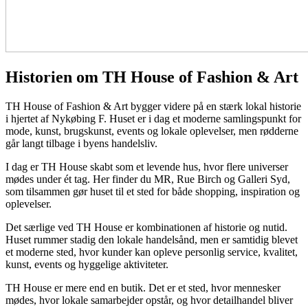
Historien om TH House of Fashion & Art
TH House of Fashion & Art bygger videre på en stærk lokal historie
i hjertet af Nykøbing F. Huset er i dag et moderne samlingspunkt for
mode, kunst, brugskunst, events og lokale oplevelser, men rødderne
går langt tilbage i byens handelsliv.
I dag er TH House skabt som et levende hus, hvor flere universer
mødes under ét tag. Her finder du MR, Rue Birch og Galleri Syd,
som tilsammen gør huset til et sted for både shopping, inspiration og
oplevelser.
Det særlige ved TH House er kombinationen af historie og nutid.
Huset rummer stadig den lokale handelsånd, men er samtidig blevet
et moderne sted, hvor kunder kan opleve personlig service, kvalitet,
kunst, events og hyggelige aktiviteter.
TH House er mere end en butik. Det er et sted, hvor mennesker
mødes, hvor lokale samarbejder opstår, og hvor detailhandel bliver