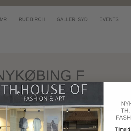
MR
RUE BIRCH
GALLERI SYD
EVENTS
 NYKØBING F
NYKØBING FALSTE
NY
TH
FASH
Tilmeld