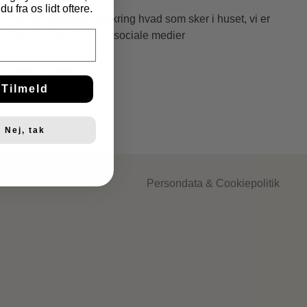
FØLG OS
du fra os lidt oftere.
Hold jer opdateret omkring hvad som sker i huset, vi er
tilgængelige på disse sociale medier
Tilmeld
Nej, tak
Persondata & Cookiepolitik