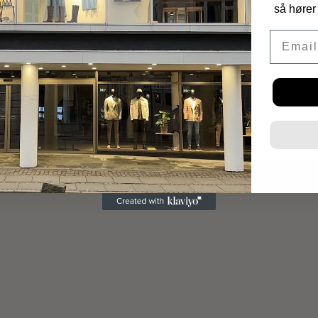
TH. HOUSE of
FASHION & ART
så hører 
Langgade 6-8
Email
4800 Nykøbing F
CVR. 32161413
kontakt@th-houseof.dk
Tilmeld vores nyhedsbrev