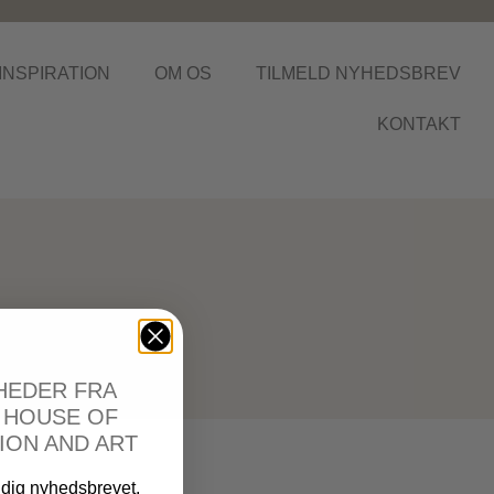
INSPIRATION
OM OS
TILMELD NYHEDSBREV
KONTAKT
R
HEDER FRA
. HOUSE OF
ION AND ART
 dig nyhedsbrevet,