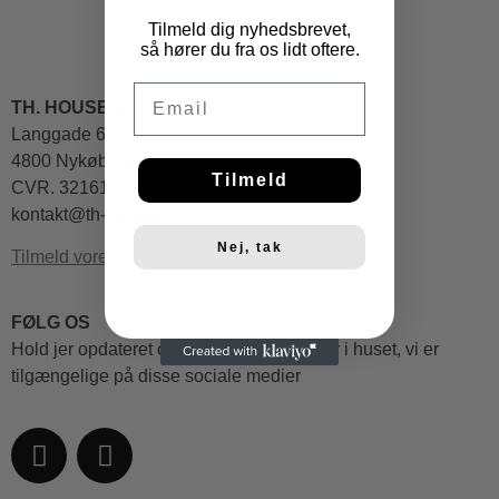
Tilmeld dig nyhedsbrevet,
så hører du fra os lidt oftere.
Email
TH. HOUSE of
FASHION & ART
Langgade 6-8
4800 Nykøbing F
Tilmeld
CVR. 32161413
kontakt@th-houseof.dk
Nej, tak
Tilmeld vores nyhedsbrev
FØLG OS
Hold jer opdateret omkring hvad som sker i huset, vi er
tilgængelige på disse sociale medier